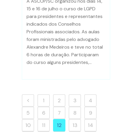
A ASCOP/SC organizou nos dias 14,
15 e 16 de julho o curso de LGPD
para presidentes e representantes
indicados dos Conselhos
Profissionais associados. As aulas
foram ministradas pelo advogado
Alexandre Medeiros e teve no total
6 horas de duração. Participaram
do curso alguns presidentes,...
1
2
3
4
5
6
7
8
9
10
11
12
13
14